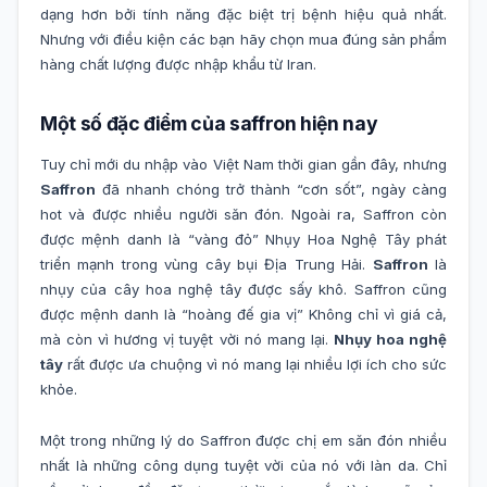
dạng hơn bởi tính năng đặc biệt trị bệnh hiệu quả nhất.
Nhưng với điều kiện các bạn hãy chọn mua đúng sản phẩm
hàng chất lượng được nhập khẩu từ Iran.
Một số đặc điểm của saffron hiện nay
Tuy chỉ mới du nhập vào Việt Nam thời gian gần đây, nhưng
Saffron
đã nhanh chóng trở thành “cơn sốt”, ngày càng
hot và được nhiều người săn đón. Ngoài ra, Saffron còn
được mệnh danh là “vàng đỏ” Nhụy Hoa Nghệ Tây phát
triển mạnh trong vùng cây bụi Địa Trung Hải.
Saffron
là
nhụy của cây hoa nghệ tây được sấy khô. Saffron cũng
được mệnh danh là “hoàng đế gia vị” Không chỉ vì giá cả,
mà còn vì hương vị tuyệt vời nó mang lại.
Nhụy hoa nghệ
tây
rất được ưa chuộng vì nó mang lại nhiều lợi ích cho sức
khỏe.
Một trong những lý do Saffron được chị em săn đón nhiều
nhất là những công dụng tuyệt vời của nó với làn da. Chỉ