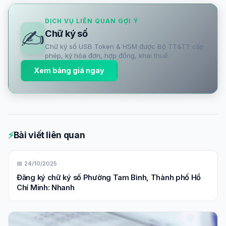
DỊCH VỤ LIÊN QUAN GỢI Ý
✍️
Chữ ký số
Chữ ký số USB Token & HSM được Bộ TT&TT cấp
phép, ký hóa đơn, hợp đồng, khai thuế.
Xem bảng giá ngay
⚡
Bài viết liên quan
📅 24/10/2025
Đăng ký chữ ký số Phường Tam Bình, Thành phố Hồ
Chí Minh: Nhanh