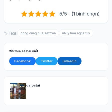
5/5 - (1 bình chọn)
🏷️ Tags:
cong dung cua saffron
nhuy hoa nghe tuy
📢 Chia sẻ bài viết
Facebook
Twitter
LinkedIn
daloctai