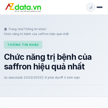
🌙
🏠 Trang chủ
/
Thông tin khác
/
Chức năng trị bệnh của saffron hiệu quả nhất
THÔNG TIN KHÁC
Chức năng trị bệnh của
saffron hiệu quả nhất
✍️ daloctai
📅 23/02/2021
🕐 9 phút đọc
💬
0 bình luận