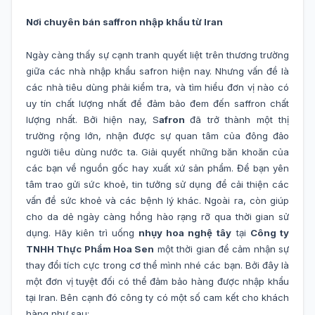
Nơi chuyên bán saffron nhập khẩu từ Iran
Ngày càng thấy sự cạnh tranh quyết liệt trên thương trường
giữa các nhà nhập khẩu safron hiện nay. Nhưng vấn đề là
các nhà tiêu dùng phải kiểm tra, và tìm hiểu đơn vị nào có
uy tín chất lượng nhất để đảm bảo đem đến saffron chất
lượng nhất. Bởi hiện nay, S
afron
đã trở thành một thị
trường rộng lớn, nhận được sự quan tâm của đông đảo
người tiêu dùng nước ta. Giải quyết những băn khoăn của
các bạn về nguồn gốc hay xuất xứ sản phẩm. Để bạn yên
tâm trao gửi sức khoẻ, tin tưởng sử dụng để cải thiện các
vấn đề sức khoẻ và các bệnh lý khác. Ngoài ra, còn giúp
cho da dẻ ngày càng hồng hào rạng rỡ qua thời gian sử
dụng. Hãy kiên trì uống
nhụy hoa nghệ
tây
tại
Công ty
TNHH Thực Phẩm Hoa Sen
một thời gian để cảm nhận sự
thay đổi tích cực trong cơ thể mình nhé các bạn. Bởi đây là
một đơn vị tuyệt đối có thể đảm bảo hàng được nhập khẩu
tại Iran. Bên cạnh đó công ty có một số cam kết cho khách
hàng như sau: