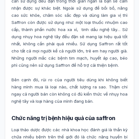
cần sử dụng đều đặn trong thời gian ngắn là bạn sẽ cảm
nhận được sự khác biệt. Ngoài sử dụng để bồi bổ, nâng
cao sức khỏe, chăm sóc sắc đẹp và dùng làm gia vị thì
Saffron còn được sử dụng như: một loại thuốc nhuộm cao
cấp, thành phần nước hoa xa xỉ, tinh dầu nghệ tây… Sử
dụng nhụy hoa nghệ tây đều đặn sẽ mang lại hiệu quả tốt
nhất, không cần phải quá nhiều. Sử dụng Saffron rất tốt
cho tất cả mọi người kể cả người lớn, trẻ em hay người già.
Những người mắc các bệnh tim mạch, huyết áp cao, béo
phì cũng nên sử dụng Saffron để hỗ trợ cải thiện bệnh.
Bên cạnh đó, rủi ro của người tiêu dùng khi không biết
hàng mình mua là loại nào, chất lượng ra sao. Thậm chí
ngay cả người bán còn không có đủ kiến thức về nhụy hoa
nghệ tây và loại hàng của mình đang bán.
Chức năng trị bệnh hiệu quả của saffron
Loại thảo dược được các nhà khoa học đánh giá là thần kỳ
chữa nhiều bệnh trên thế giới đó là chức năng huyền bí