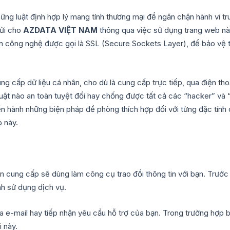
 những luật định hợp lý mang tính thương mại để ngăn chặn hành vi 
gửi cho
AZDATA VIỆT NAM
thông qua việc sử dụng trang web này
n công nghệ được gọi là SSL (Secure Sockets Layer), để bảo vệ t
ung cấp dữ liệu cá nhân, cho dù là cung cấp trực tiếp, qua điện t
huật nào an toàn tuyệt đối hay chống được tất cả các “hacker” và 
iến hành những biện pháp đề phòng thích hợp đối với từng đặc tính 
b này.
ạn cung cấp sẽ dùng làm công cụ trao đổi thông tin với bạn. Trướ
nh sử dụng dịch vụ.
ua e-mail hay tiếp nhận yêu cầu hỗ trợ của bạn. Trong trường hợp
 này.