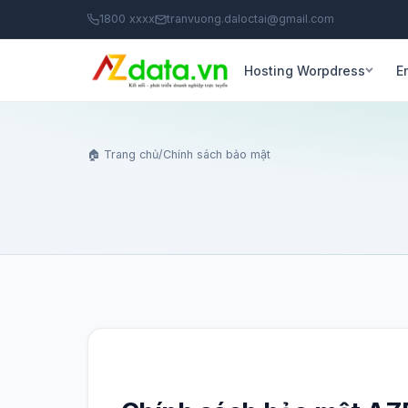
1800 xxxx
tranvuong.daloctai@gmail.com
Hosting Worpdress
E
🏠 Trang chủ
/
Chính sách bảo mật