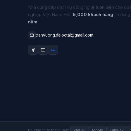
Nhà cung cấp dịch vụ công nghệ toàn diện cho do
nghiệp Việt Nam. Hơn
5,000 khách hàng
tin dùng
năm
.
tranvuong.daloctai@gmail.com
Zalo
Phương thức thanh toán:
VietQR
MoMo
ZaloPay