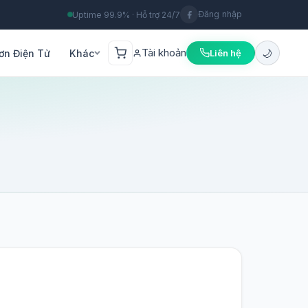
Đăng nhập
Uptime 99.9% · Hỗ trợ 24/7
Tài khoản
🌙
ơn Điện Tử
Khác
Liên hệ