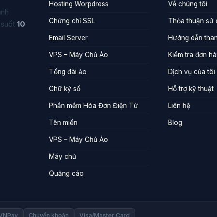
Hosting Worpdress
Về chúng tôi
anh
Chứng chỉ SSL
Thỏa thuận sử
 suốt
10
Email Server
Hướng dẫn than
VPS – Máy Chủ Ảo
Kiểm tra đơn h
Tổng đài ảo
Dịch vụ của tôi
Chữ ký số
Hỗ trợ kỹ thuật
Phần mềm Hóa Đơn Điện Tử
Liên hệ
Tên miền
Blog
VPS – Máy Chủ Ảo
Máy chủ
Quảng cáo
VNPay
Chuyển khoản
Visa/Master Card