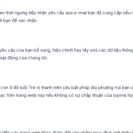
ạm thời ngưng tiếp nhận yêu cầu qua e-mail bạn đã cung cấp nếu n
ới bạn để xác nhận.
êu cầu của bạn bổ sung, hiệu chỉnh hay tẩy xóa các dữ liệu thông
hoạt động của chúng tôi.
 còn ở độ tuổi Trẻ vị thành niên (do luật pháp địa phương mà bạ
hác trên trang web này nếu không có sự chấp thuận của ba/mẹ hay 
 đến các trang web khác được đặt vào nhằm mục đích giới thiệu 