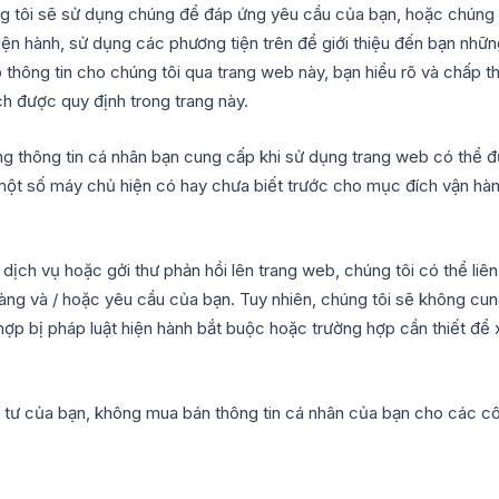
g tôi sẽ sử dụng chúng để đáp ứng yêu cầu của bạn, hoặc chúng tôi 
 hiện hành, sử dụng các phương tiện trên để giới thiệu đến bạn nh
 thông tin cho chúng tôi qua trang web này, bạn hiểu rõ và chấp th
h được quy định trong trang này.
g thông tin cá nhân bạn cung cấp khi sử dụng trang web có thể đư
i một số máy chủ hiện có hay chưa biết trước cho mục đích vận hà
ch vụ hoặc gởi thư phản hồi lên trang web, chúng tôi có thể liên
hàng và / hoặc yêu cầu của bạn. Tuy nhiên, chúng tôi sẽ không cu
p bị pháp luật hiện hành bắt buộc hoặc trường hợp cần thiết để x
 tư của bạn, không mua bán thông tin cá nhân của bạn cho các cô