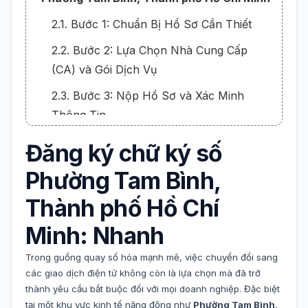
2.1. Bước 1: Chuẩn Bị Hồ Sơ Cần Thiết
2.2. Bước 2: Lựa Chọn Nhà Cung Cấp
(CA) và Gói Dịch Vụ
2.3. Bước 3: Nộp Hồ Sơ và Xác Minh
Thông Tin
2.4. Bước 4: Bàn Giao, Cài Đặt và Hướng
Đăng ký chữ ký số
Dẫn Sử Dụng
Phường Tam Bình,
3. Dịch Vụ Đăng Ký Chữ Ký Số Nhanh Gọn,
Thành phố Hồ Chí
Tận Nơi Tại Phường Tam Bình
Minh: Nhanh
Trong guồng quay số hóa mạnh mẽ, việc chuyển đổi sang
các giao dịch điện tử không còn là lựa chọn mà đã trở
thành yêu cầu bắt buộc đối với mọi doanh nghiệp. Đặc biệt
tại một khu vực kinh tế năng động như
Phường Tam Bình,