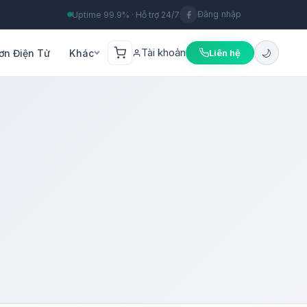
Đăng nhập
Uptime 99.9% · Hỗ trợ 24/7
Tài khoản
🌙
ơn Điện Tử
Khác
Liên hệ