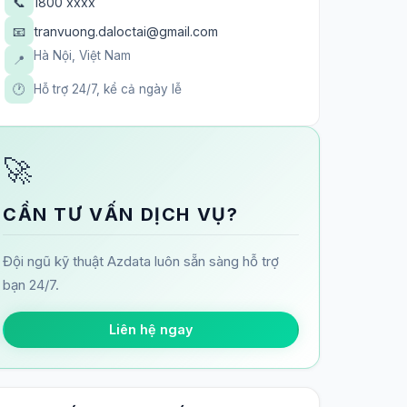
📞
1800 xxxx
📧
tranvuong.daloctai@gmail.com
Hà Nội, Việt Nam
📍
🕐
Hỗ trợ 24/7, kể cả ngày lễ
🚀
CẦN TƯ VẤN DỊCH VỤ?
Đội ngũ kỹ thuật Azdata luôn sẵn sàng hỗ trợ
bạn 24/7.
Liên hệ ngay