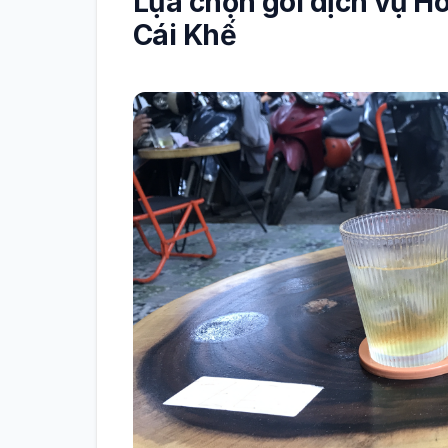
Lựa chọn gói dịch vụ H
Cái Khế