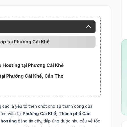
hợp tại Phường Cái Khế
ụ Hosting tại Phường Cái Khế
 tại Phường Cái Khế, Cần Thơ
 cao là yếu tố then chốt cho sự thành công của
làm việc tại
Phường Cái Khế, Thành phố Cần
 hosting
đáng tin cậy, đáp ứng được nhu cầu về tốc