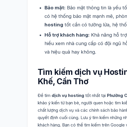
Bảo mật:
Bảo mật thông tin là yếu t
có hệ thống bảo mật mạnh mẽ, phòn
hosting
tốt cần có tường lửa, hệ thố
Hỗ trợ khách hàng:
Khả năng hỗ trợ 
hiểu xem nhà cung cấp có đội ngũ h
và hiệu quả hay không.
Tìm kiếm dịch vụ Hostin
Khế, Cần Thơ
Để tìm
dịch vụ hosting
tốt nhất tại
Phường C
khảo ý kiến từ bạn bè, người quen hoặc tìm kiế
chất lượng dịch vụ và các chính sách bảo hàn
quyết định cuối cùng. Lưu ý tìm kiếm những nh
khách hàng. Bạn có thể tìm kiếm trên Google 