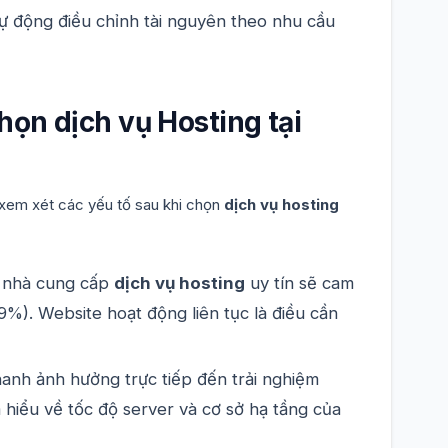
tự động điều chỉnh tài nguyên theo nhu cầu
họn dịch vụ Hosting tại
 xem xét các yếu tố sau khi chọn
dịch vụ hosting
nhà cung cấp
dịch vụ hosting
uy tín sẽ cam
9%). Website hoạt động liên tục là điều cần
hanh ảnh hưởng trực tiếp đến trải nghiệm
 hiểu về tốc độ server và cơ sở hạ tầng của