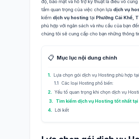
độ, bảo mật và hỗ trợ kỹ thuật là điều vô cùng
tầm quan trọng của việc chọn lựa
dịch vụ ho
kiếm
dịch vụ hosting
tại
Phường Cái Khế, 
phù hợp với ngân sách và nhu cầu của bạn đế
chúng tôi sẽ cung cấp cho bạn những thông tin
📋
Mục lục nội dung chính
Lựa chọn gói dịch vụ Hosting phù hợp tạ
Các loại Hosting phổ biến:
Yếu tố quan trọng khi chọn dịch vụ Host
Tìm kiếm dịch vụ Hosting tốt nhất tạ
Lời kết