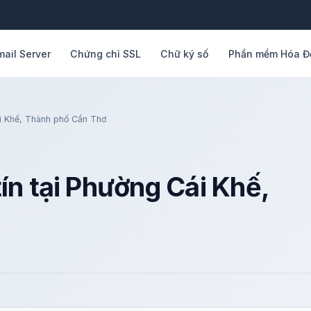
mail Server
Chứng chỉ SSL
Chữ ký số
Phần mềm Hóa Đ
ái Khế, Thành phố Cần Thơ
ín tại Phường Cái Khế,