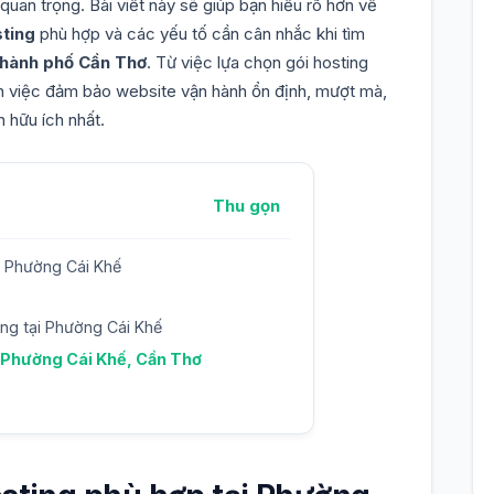
 quan trọng. Bài viết này sẽ giúp bạn hiểu rõ hơn về
sting
phù hợp và các yếu tố cần cân nhắc khi tìm
Thành phố Cần Thơ
. Từ việc lựa chọn gói hosting
n việc đảm bảo website vận hành ổn định, mượt mà,
 hữu ích nhất.
Thu gọn
i Phường Cái Khế
ing tại Phường Cái Khế
i Phường Cái Khế, Cần Thơ