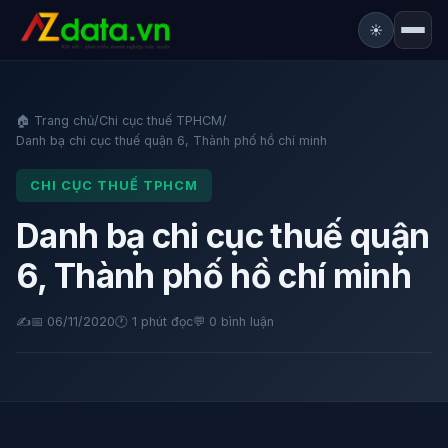
☀️
🏠 Trang chủ
/
Chi cục thuế TPHCM
/
Danh bạ chi cục thuế quận 6, Thành phố hồ chí minh
CHI CỤC THUẾ TPHCM
Danh bạ chi cục thuế quận
6, Thành phố hồ chí minh
✍️
📅 06/11/2020
🕐 1 phút đọc
💬
0 bình luận