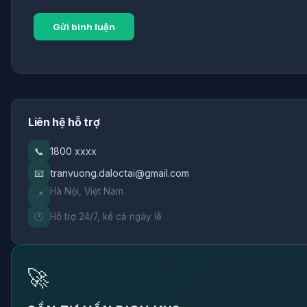
Liên hệ hỗ trợ
📞
1800 xxxx
📧
tranvuong.daloctai@gmail.com
Hà Nội, Việt Nam
📍
🕐
Hỗ trợ 24/7, kể cả ngày lễ
🚀