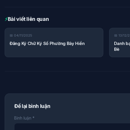
⚡
Bài viết liên quan
📅 04/11/2025
📅 13/12/
Đăng Ký Chữ Ký Số Phường Bảy Hiền
Danh bạ
Bè
Để lại bình luận
Bình luận *