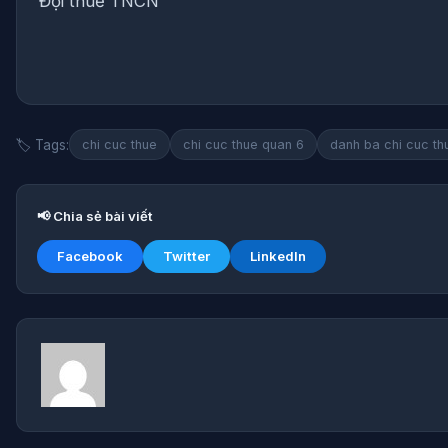
Đội thuế TNCN
🏷️ Tags:
chi cuc thue
chi cuc thue quan 6
danh ba chi cuc th
📢 Chia sẻ bài viết
Facebook
Twitter
LinkedIn