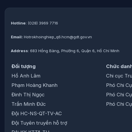
Hotline
: (028) 3969 7716
Email:
Hotrokhoinghiep_q6.hcm@gdt.gov.vn
Address
: 683 Hồng Bàng, Phường 6, Quận 6, Hồ Chí Minh
Đối tượng
Chức dan
Hồ Anh Lâm
Chi cục Tr
Phạm Hoàng Khanh
Phó Chi Cụ
Đinh Thị Ngọc
Phó Chi Cụ
Trần Minh Đức
Phó Chi Cụ
Đội HC-NS-QT-TV-AC
Đội Tuyên truyền hỗ trợ