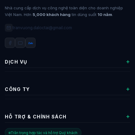
Nhà cung cấp dịch vụ công nghệ toàn diện cho doanh nghiệp
Việt Nam. Hơn
5,000 khách hàng
tin dùng suốt
10 năm
.
tranvuong.daloctai@gmail.com
Zalo
DỊCH VỤ
Hosting Worpdress
Chứng chỉ SSL
CÔNG TY
Email Server
Về chúng tôi
VPS – Máy Chủ Ảo
Thỏa thuận sử dụng
Tổng đài ảo
HỖ TRỢ & CHÍNH SÁCH
Hướng dẫn thanh toán
Chữ ký số
Chính sách bảo mật thông tin
Kiểm tra đơn hàng
Trân trọng hợp tác và hỗ trợ Quý khách