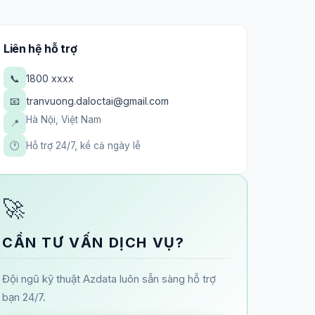
Liên hệ hỗ trợ
📞
1800 xxxx
📧
tranvuong.daloctai@gmail.com
Hà Nội, Việt Nam
📍
🕐
Hỗ trợ 24/7, kể cả ngày lễ
🚀
CẦN TƯ VẤN DỊCH VỤ?
Đội ngũ kỹ thuật Azdata luôn sẵn sàng hỗ trợ
bạn 24/7.