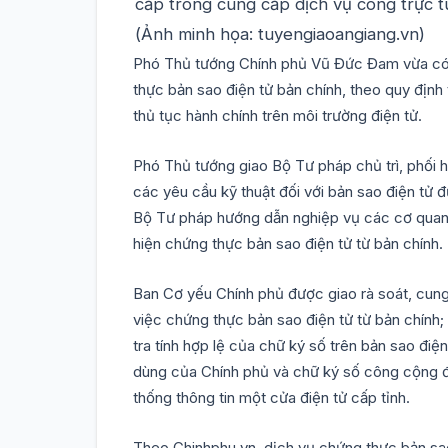
cấp trong cung cấp dịch vụ công trực 
(Ảnh minh họa: tuyengiaoangiang.vn)
Phó Thủ tướng Chính phủ Vũ Đức Đam vừa có ý 
thực bản sao điện tử bản chính, theo quy định
thủ tục hành chính trên môi trường điện tử.
Phó Thủ tướng giao Bộ Tư pháp chủ trì, phối
các yêu cầu kỹ thuật đối với bản sao điện tử 
Bộ Tư pháp hướng dẫn nghiệp vụ các cơ quan 
hiện chứng thực bản sao điện tử từ bản chính.
Ban Cơ yếu Chính phủ được giao rà soát, cun
việc chứng thực bản sao điện tử từ bản chính
tra tính hợp lệ của chữ ký số trên bản sao đ
dùng của Chính phủ và chữ ký số công cộng đ
thống thông tin một cửa điện tử cấp tỉnh.
Theo Chinhphu.vn, dịch vụ chứng thực bản sao