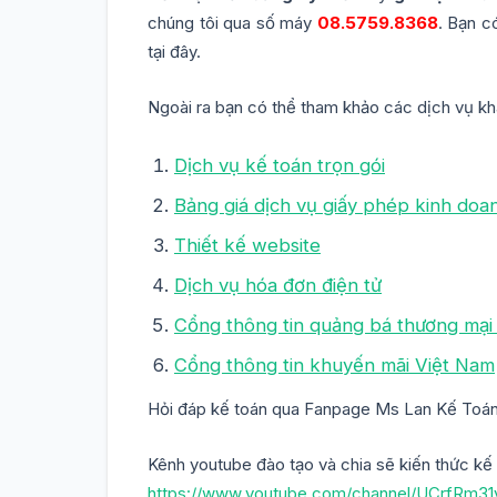
chúng tôi qua số máy
08.5759.8368
. Bạn c
tại đây.
Ngoài ra bạn có thể tham khảo các dịch vụ kh
Dịch vụ kế toán trọn gói
Bảng giá dịch vụ giấy phép kinh doa
Thiết kế website
Dịch vụ hóa đơn điện tử
Cổng thông tin quảng bá thương mại
Cổng thông tin khuyến mãi Việt Nam
Hỏi đáp kế toán qua Fanpage Ms Lan Kế Toá
Kênh youtube đào tạo và chia sẽ kiến thức kế
https://www.youtube.com/channel/UCrfRm