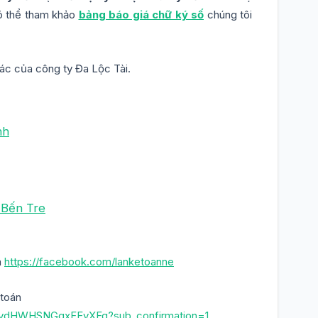
ó thể tham khảo
bảng báo giá chữ ký số
chúng tôi
ác của công ty Đa Lộc Tài.
nh
 Bến Tre
n
https://facebook.com/lanketoanne
 toán
31vdHWHSNGgxFEvXFg?sub_confirmation=1