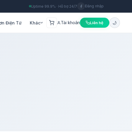
Đăng nhập
Uptime 99.9% · Hỗ trợ 24/7
Tài khoản
🌙
ơn Điện Tử
Khác
Liên hệ