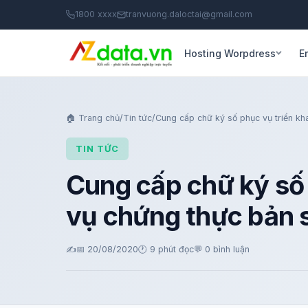
1800 xxxx
tranvuong.daloctai@gmail.com
Hosting Worpdress
E
🏠 Trang chủ
/
Tin tức
/
Cung cấp chữ ký số phục vụ triển kha
TIN TỨC
Cung cấp chữ ký số 
vụ chứng thực bản s
✍️
📅 20/08/2020
🕐 9 phút đọc
💬
0 bình luận