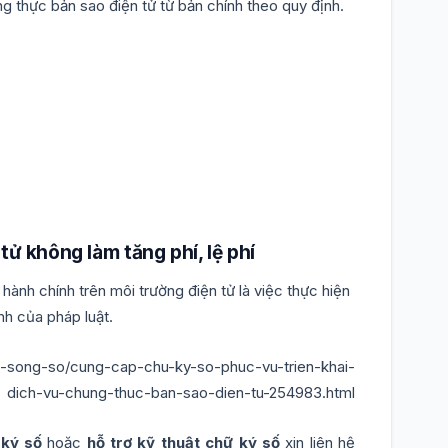
g thực bản sao điện tử từ bản chính theo quy định.
tử không làm tăng phí, lệ phí
hành chính trên môi trường điện tử là việc thực hiện
nh của pháp luật.
c-song-so/cung-cap-chu-ky-so-phuc-vu-trien-khai-
dich-vu-chung-thuc-ban-sao-dien-tu-254983.html
 ký số
hoặc
hỗ trợ kỹ thuật chữ ký số
xin liên hệ