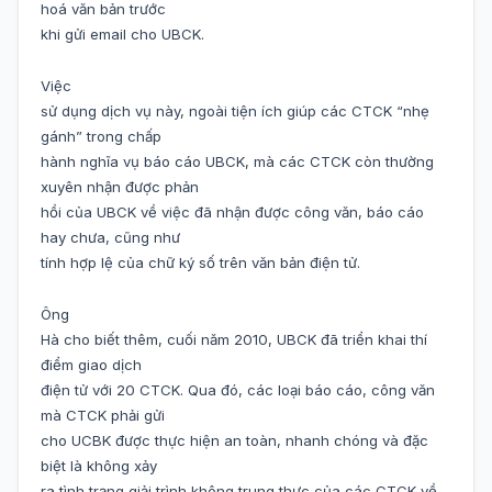
hoá văn bản trước
khi gửi email cho UBCK.
Việc
sử dụng dịch vụ này, ngoài tiện ích giúp các CTCK “nhẹ
gánh” trong chấp
hành nghĩa vụ báo cáo UBCK, mà các CTCK còn thường
xuyên nhận được phản
hồi của UBCK về việc đã nhận được công văn, báo cáo
hay chưa, cũng như
tính hợp lệ của chữ ký số trên văn bản điện tử.
Ông
Hà cho biết thêm, cuối năm 2010, UBCK đã triển khai thí
điểm giao dịch
điện tử với 20 CTCK. Qua đó, các loại báo cáo, công văn
mà CTCK phải gửi
cho UCBK được thực hiện an toàn, nhanh chóng và đặc
biệt là không xảy
ra tình trạng giải trình không trung thực của các CTCK về