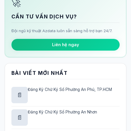
🚀
CẦN TƯ VẤN DỊCH VỤ?
Đội ngũ kỹ thuật Azdata luôn sẵn sàng hỗ trợ bạn 24/7.
Liên hệ ngay
BÀI VIẾT MỚI NHẤT
Đăng Ký Chữ Ký Số Phường An Phú, TP.HCM
📄
Đăng Ký Chữ Ký Số Phường An Nhơn
📄