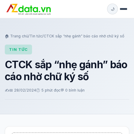
🌙
🏠 Trang chủ
/
Tin tức
/
CTCK sắp “nhẹ gánh” báo cáo nhờ chữ ký số
TIN TỨC
CTCK sắp “nhẹ gánh” báo
cáo nhờ chữ ký số
✍️
📅 28/02/2024
🕐 5 phút đọc
💬
0 bình luận