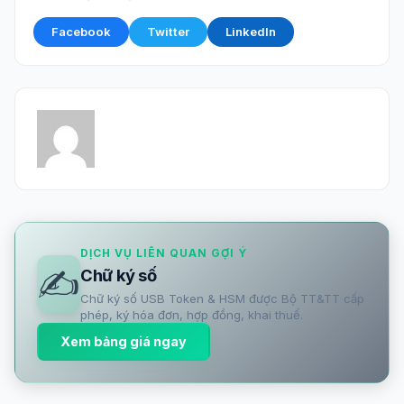
Facebook
Twitter
LinkedIn
DỊCH VỤ LIÊN QUAN GỢI Ý
✍️
Chữ ký số
Chữ ký số USB Token & HSM được Bộ TT&TT cấp
phép, ký hóa đơn, hợp đồng, khai thuế.
Xem bảng giá ngay