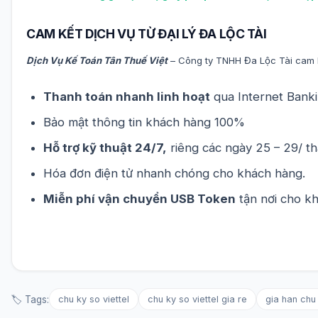
CAM KẾT DỊCH VỤ TỪ ĐẠI LÝ ĐA LỘC TÀI
Dịch Vụ Kế Toán Tân Thuế Việt
– Công ty TNHH Đa Lộc Tài cam kế
Thanh toán nhanh linh hoạt
qua Internet Bank
Bảo mật thông tin khách hàng 100%
Hỗ trợ kỹ thuật 24/7,
riêng các ngày 25 – 29/ t
Hóa đơn điện tử nhanh chóng cho khách hàng.
Miễn phí vận chuyển USB Token
tận nơi cho k
🏷️ Tags:
chu ky so viettel
chu ky so viettel gia re
gia han chu 