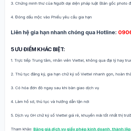
3. Chứng minh thư của Người dại diện pháp luật (Bản gốc photo đ
4. Đóng dấu mộc vào Phiếu yêu cầu gia hạn
Liên hệ gia hạn nhanh chóng qua Hotline:
0906
5 ƯU ĐIỂM KHÁC BIỆT:
1. Trực tiếp Trung tâm, nhân viên Viettel, không qua đại lý hay tr
2. Thủ tục đăng ký, gia hạn chữ ký số Viettel nhanh gọn, hoàn th
3. Có hóa đơn đỏ ngay sau khi bàn giao dịch vụ
4. Làm hồ sơ, thủ tục và hướng dẫn tận nơi
5. Dịch vụ GH chữ ký số Viettel giá rẻ, khuyến mãi tốt nhất thị trư
Tham khảo:
Bảng giá dịch vụ giấy phép kinh doanh, thành lậ