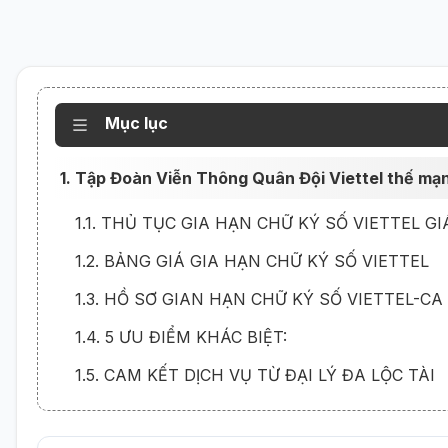
Mục lục
1. Tập Đoàn Viễn Thông Quân Đội Viettel thế mạnh 
1.1. THỦ TỤC GIA HẠN CHỮ KÝ SỐ VIETTEL GI
1.2. BẢNG GIÁ GIA HẠN CHỮ KÝ SỐ VIETTEL
1.3. HỒ SƠ GIAN HẠN CHỮ KÝ SỐ VIETTEL-CA
1.4. 5 ƯU ĐIỂM KHÁC BIỆT:
1.5. CAM KẾT DỊCH VỤ TỪ ĐẠI LÝ ĐA LỘC TÀI