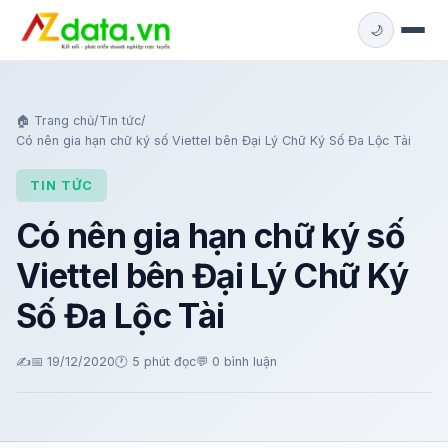
🌙
🏠 Trang chủ
/
Tin tức
/
Có nên gia hạn chữ ký số Viettel bên Đại Lý Chữ Ký Số Đa Lộc Tài
TIN TỨC
Có nên gia hạn chữ ký số
Viettel bên Đại Lý Chữ Ký
Số Đa Lộc Tài
✍️
📅 19/12/2020
🕐 5 phút đọc
💬
0 bình luận