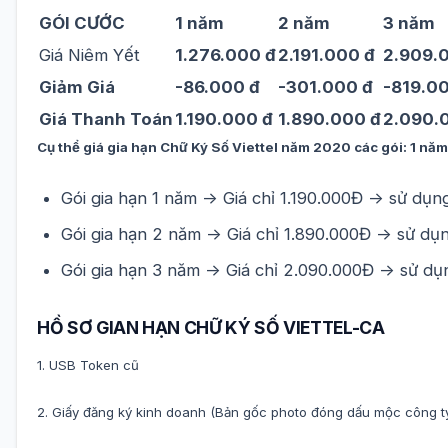
GÓI CƯỚC
1 năm
2 năm
3 năm
Giá Niêm Yết
1.276.000 đ
2.191.000 đ
2.909.
Giảm Giá
-86.000 đ
-301.000 đ
-819.0
Giá Thanh Toán
1.190.000 đ
1.890.000 đ
2.090.
Cụ thể giá gia hạn Chữ Ký Số Viettel năm 2020 các gói: 1 nă
Gói gia hạn 1 năm -> Giá chỉ 1.190.000Đ -> sử dụn
Gói gia hạn 2 năm -> Giá chỉ 1.890.000Đ -> sử dụ
Gói gia hạn 3 năm -> Giá chỉ 2.090.000Đ -> sử dụ
HỒ SƠ GIAN HẠN CHỮ KÝ SỐ VIETTEL-CA
1. USB Token cũ
2. Giấy đăng ký kinh doanh (Bản gốc photo đóng dấu mộc công ty 