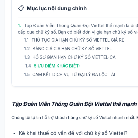
📋
Mục lục nội dung chính
Tập Đoàn Viễn Thông Quân Đội Viettel thế mạnh là di đ
cấp qua chữ ký số. Bạn có biết đơn vị gia hạn chữ ký số vi
THỦ TỤC GIA HẠN CHỮ KÝ SỐ VIETTEL GIÁ RẺ
BẢNG GIÁ GIA HẠN CHỮ KÝ SỐ VIETTEL
HỒ SƠ GIAN HẠN CHỮ KÝ SỐ VIETTEL-CA
5 ƯU ĐIỂM KHÁC BIỆT:
CAM KẾT DỊCH VỤ TỪ ĐẠI LÝ ĐA LỘC TÀI
Tập Đoàn Viễn Thông Quân Đội Viettel thế mạnh là 
Chúng tôi tự tin hỗ trợ khách hàng chữ ký số Viettel nhanh nhất
Kê khai thuế có vấn đề với chữ ký số Viettel?