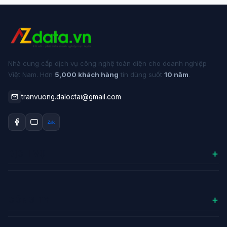
Nhà cung cấp dịch vụ công nghệ toàn diện cho doanh nghiệp
Việt Nam. Hơn
5,000 khách hàng
tin dùng suốt
10 năm
.
tranvuong.daloctai@gmail.com
Zalo
DỊCH VỤ
Hosting Worpdress
Chứng chỉ SSL
CÔNG TY
Email Server
Về chúng tôi
VPS – Máy Chủ Ảo