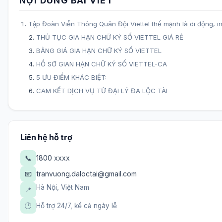
NỘI DUNG BÀI VIẾT
Tập Đoàn Viễn Thông Quân Đội Viettel thế mạnh là di động, int
THỦ TỤC GIA HẠN CHỮ KÝ SỐ VIETTEL GIÁ RẺ
BẢNG GIÁ GIA HẠN CHỮ KÝ SỐ VIETTEL
HỒ SƠ GIAN HẠN CHỮ KÝ SỐ VIETTEL-CA
5 ƯU ĐIỂM KHÁC BIỆT:
CAM KẾT DỊCH VỤ TỪ ĐẠI LÝ ĐA LỘC TÀI
Liên hệ hỗ trợ
📞
1800 xxxx
📧
tranvuong.daloctai@gmail.com
Hà Nội, Việt Nam
📍
🕐
Hỗ trợ 24/7, kể cả ngày lễ