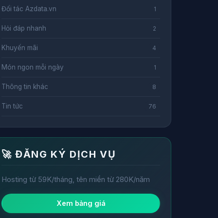
Đối tác Azdata.vn
1
Hỏi đáp nhanh
2
Khuyến mãi
4
Món ngon mỗi ngày
1
Thông tin khác
8
Tin tức
76
🚀 ĐĂNG KÝ DỊCH VỤ
Hosting từ 59K/tháng, tên miền từ 280K/năm
Xem bảng giá