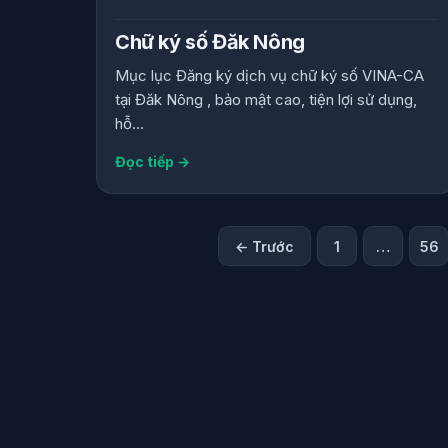
Chữ ký số Đăk Nông
Mục lục Đăng ký dịch vụ chữ ký số VINA-CA
tại Đăk Nông , bảo mật cao, tiện lợi sử dụng,
hỗ...
Đọc tiếp →
Phân
← Trước
1
…
56
trang
bài
viết