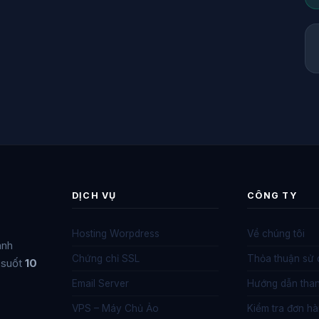
DỊCH VỤ
CÔNG TY
Hosting Worpdress
Về chúng tôi
anh
Chứng chỉ SSL
Thỏa thuận sử
 suốt
10
Email Server
Hướng dẫn than
VPS – Máy Chủ Ảo
Kiểm tra đơn h