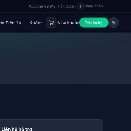
Đăng nhập
Uptime 99.9% · Hỗ trợ 24/7
Tài khoản
☀️
ơn Điện Tử
Khác
Liên hệ
Liên hệ hỗ trợ