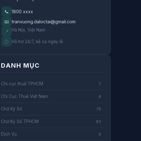
📞
1800 xxxx
📧
tranvuong.daloctai@gmail.com
Hà Nội, Việt Nam
📍
🕐
Hỗ trợ 24/7, kể cả ngày lễ
DANH MỤC
Chi cục thuế TPHCM
7
Chi Cục Thuế Việt Nam
8
Chữ Ký Số
75
Chữ Ký Số TPHCM
93
Dịch Vụ
6