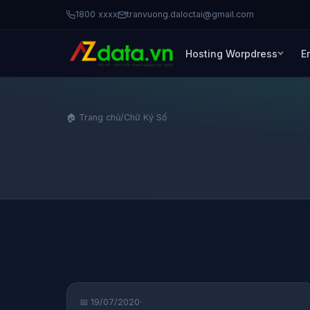
1800 xxxx
tranvuong.daloctai@gmail.com
Hosting Worpdress
E
🏠 Trang chủ
/
Chữ Ký Số
CHỮ KÝ SỐ
📅 19/07/2020
·