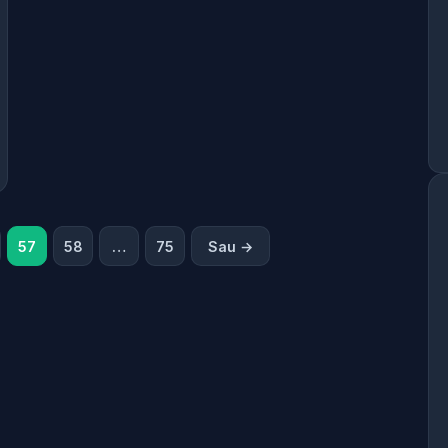
57
58
…
75
Sau →