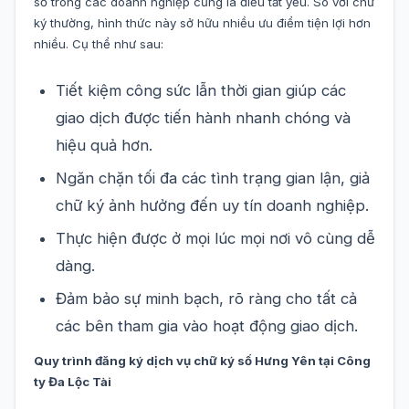
số trong các doanh nghiệp cũng là điều tất yếu. So với chữ
ký thường, hình thức này sở hữu nhiều ưu điểm tiện lợi hơn
nhiều. Cụ thể như sau:
Tiết kiệm công sức lẫn thời gian giúp các
giao dịch được tiến hành nhanh chóng và
hiệu quả hơn.
Ngăn chặn tối đa các tình trạng gian lận, giả
chữ ký ảnh hưởng đến uy tín doanh nghiệp.
Thực hiện được ở mọi lúc mọi nơi vô cùng dễ
dàng.
Đảm bảo sự minh bạch, rõ ràng cho tất cả
các bên tham gia vào hoạt động giao dịch.
Quy trình đăng ký dịch vụ chữ ký số Hưng Yên tại Công
ty Đa Lộc Tài