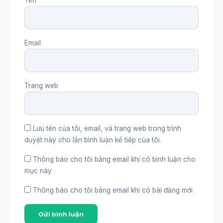
Email
Trang web
Lưu tên của tôi, email, và trang web trong trình
duyệt này cho lần bình luận kế tiếp của tôi.
Thông báo cho tôi bằng email khi có bình luận cho
mục này
Thông báo cho tôi bằng email khi có bài đăng mới