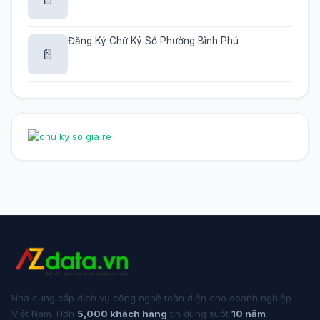
Đăng Ký Chữ Ký Số Phường Bình Phú
📄
Nhà cung cấp dịch vụ công nghệ toàn diện cho doanh nghiệp
Việt Nam. Hơn
5,000 khách hàng
tin dùng suốt
10 năm
.