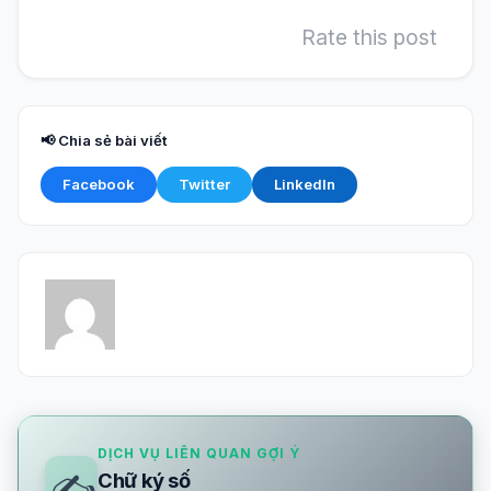
Rate this post
📢 Chia sẻ bài viết
Facebook
Twitter
LinkedIn
DỊCH VỤ LIÊN QUAN GỢI Ý
✍️
Chữ ký số