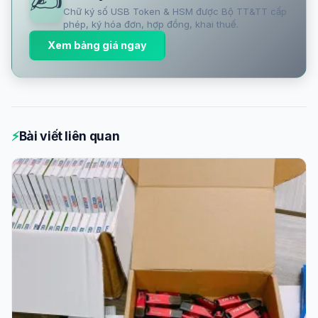
Chữ ký số USB Token & HSM được Bộ TT&TT cấp
phép, ký hóa đơn, hợp đồng, khai thuế.
Xem bảng giá ngay
⚡
Bài viết liên quan