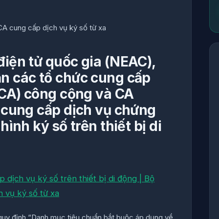
 cung cấp dịch vụ ký số từ xa
iện tử quốc gia (NEAC),
n các tổ chức cung cấp
(CA) công cộng và CA
 cung cấp dịch vụ chứng
ình ký số trên thiết bị di
quy định “Danh mục tiêu chuẩn bắt buộc áp dụng về