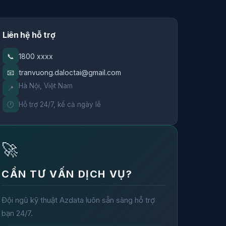
Liên hệ hỗ trợ
📞
1800 xxxx
📧
tranvuong.daloctai@gmail.com
Hà Nội, Việt Nam
📍
🕐
Hỗ trợ 24/7, kể cả ngày lễ
🚀
CẦN TƯ VẤN DỊCH VỤ?
Đội ngũ kỹ thuật Azdata luôn sẵn sàng hỗ trợ
bạn 24/7.