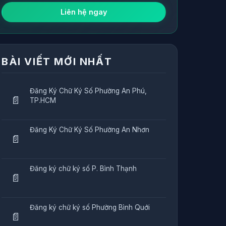
Liên hệ ngay
BÀI VIẾT MỚI NHẤT
Đăng Ký Chữ Ký Số Phường An Phú,
📄
TP.HCM
Đăng Ký Chữ Ký Số Phường An Nhơn
📄
Đăng ký chữ ký số P. Bình Thạnh
📄
Đăng ký chữ ký số Phường Bình Quới
📄