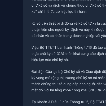
chữ ký số và dịch vụ chứng thực chữ ký số the
xa” chính thức có hiệu lực thi hành.
Ký số trên thiết bị di động và ký số từ xa là c
thuận tiện cho người ký. Dịch vụ này khi được
cá nhân và cá nhân trong doanh nghiệp với yêu
Việc Bộ TT&TT ban hành Thông tư 16 đã tạo c
thực chữ ký số (CA) triển khai cung cấp dịch
hiệu lực của chữ ký số.
Đại diện Câu lạc bộ Chữ ký số và Giao dịch đ
kỳ vọng mở rộng thị trường chữ ký số cá nhân, 
thành chứng thư số cung cấp cho người dân v
mật đối với hạ tầng khoá công khai (PKI) tại V
Tại khoản 3 Điều 3 của Thông tư 16, Bộ TT&T