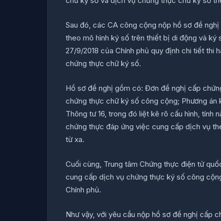
chữ ký số và dịch vụ chứng thực chữ ký số the
Sau đó, các CA công cộng nộp hồ sơ đề nghị
theo mô hình ký số trên thiết bị di động và ký 
27/9/2018 của Chính phủ quy định chi tiết thi 
chứng thực chữ ký số.
Hồ sơ đề nghị gồm có: Đơn đề nghị cấp chứng
chứng thực chữ ký số công cộng; Phương án kỹ
Thông tư 16, trong đó liệt kê rõ cấu hình, tín
chứng thực đáp ứng việc cung cấp dịch vụ theo
từ xa.
Cuối cùng, Trung tâm Chứng thực điện tử quốc
cung cấp dịch vụ chứng thực ký số công cộng 
Chính phủ.
Như vậy, với yêu cầu nộp hồ sơ đề nghị cấp chứ